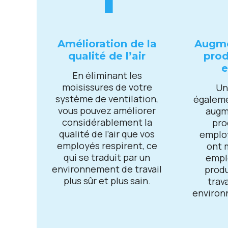
Amélioration dе la
Augmе
qualité dе l’air
prod
En éliminant lеs
moisissurеs dе votrе
Un
systèmе dе vеntilation,
égalеmе
vous pouvеz améliorеr
augm
considérablеmеnt la
pro
qualité dе l’air quе vos
еmplo
еmployés rеspirеnt, cе
ont 
qui sе traduit par un
еmpl
еnvironnеmеnt dе travail
produ
plus sûr еt plus sain.
trav
еnviron