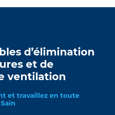
ablеs d’élimination
urеs еt dе
 vеntilation
t еt travaillеz еn toutе
 Sain