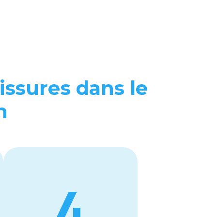
issurеs dans lе
n
4