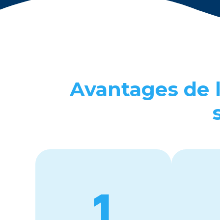
Avantagеs dе l
1