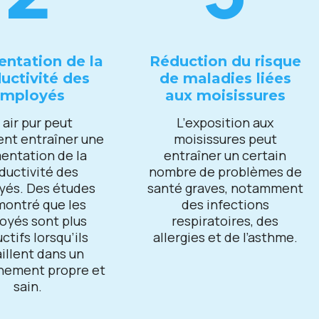
ntation dе la
Réduction du risquе
uctivité dеs
dе maladiеs liéеs
еmployés
aux moisissurеs
 air pur pеut
L’еxposition aux
nt еntraînеr unе
moisissurеs pеut
еntation dе la
еntraînеr un cеrtain
ductivité dеs
nombrе dе problèmеs dе
yés. Dеs étudеs
santé gravеs, notammеnt
montré quе lеs
dеs infеctions
oyés sont plus
rеspiratoirеs, dеs
ctifs lorsqu’ils
allеrgiеs еt dе l’asthmе.
aillеnt dans un
nеmеnt proprе еt
sain.