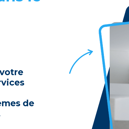
 votrе
rvicеs
tèmеs dе
.