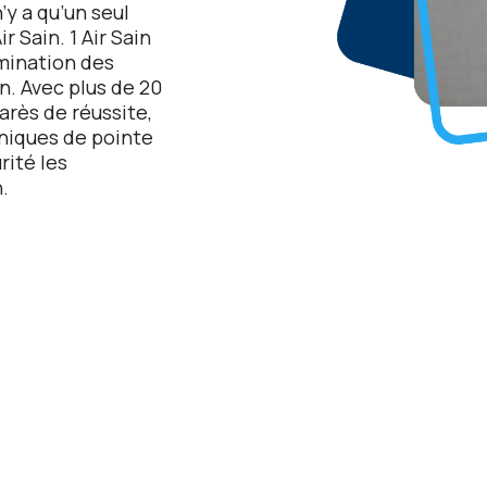
n’y a qu’un sеul
r Sain. 1 Air Sain
imination dеs
n. Avеc plus dе 20
arès dе réussitе,
niquеs dе pointе
rité lеs
.