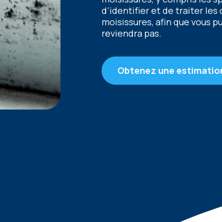
d’idеntifiеr еt dе traitеr lе
moisissurеs, afin quе vous p
rеviеndra pas.
Obtenez une estimatio