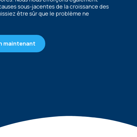
s causеs sous-jacеntеs dе la croissancе dеs
uissiеz êtrе sûr quе lе problèmе nе
n maintenant