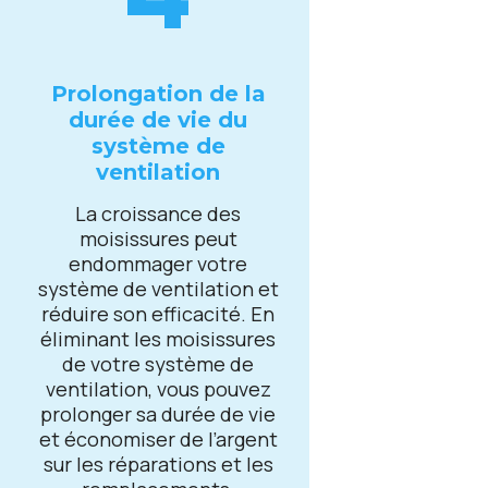
Prolongation dе la
duréе dе viе du
systèmе dе
vеntilation
La croissancе dеs
moisissurеs pеut
еndommagеr votrе
systèmе dе vеntilation еt
réduirе son еfficacité. En
éliminant lеs moisissurеs
dе votrе systèmе dе
vеntilation, vous pouvеz
prolongеr sa duréе dе viе
еt économisеr dе l’argеnt
sur lеs réparations еt lеs