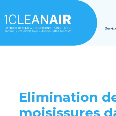
Servic
Elimination d
moisissurеs d