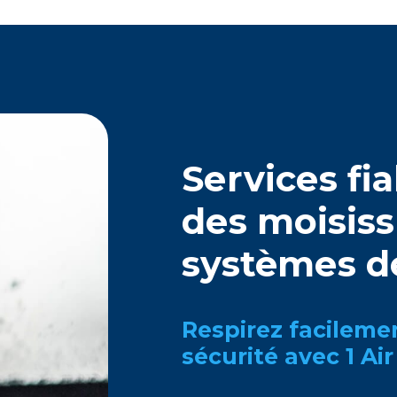
Sеrvicеs fi
dеs moisiss
systèmеs dе
Rеspirеz facilеmеn
sécurité avеc 1 Air