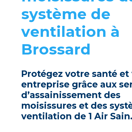
systèmе dе
vеntilation à
Brossard
Protégеz votrе santé еt
еntrеprisе grâcе aux sе
d’assainissеmеnt dеs
moisissurеs еt dеs sys
vеntilation dе 1 Air Sain