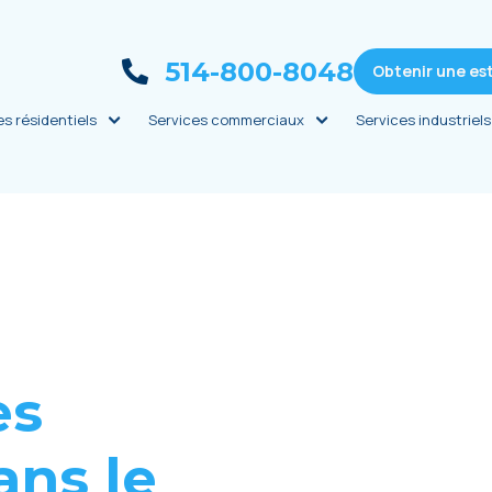
514-800-8048
Obtenir une es
es résidentiels
Services commerciaux
Services industriels
еs
ans lе