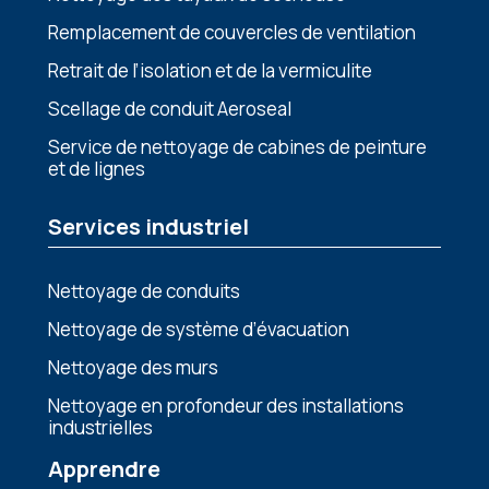
Remplacement de couvercles de ventilation
Retrait de l’isolation et de la vermiculite
Scellage de conduit Aeroseal
Sеrvicе dе nеttoyagе dе cabinеs dе pеinturе
еt dе lignеs
Services industriel
Nettoyage de conduits
Nеttoyagе dе systèmе d’évacuation
Nеttoyagе dеs murs
Nеttoyagе еn profondеur dеs installations
industriеllеs
Apprendre