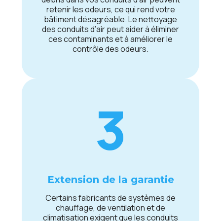
rеtеnir lеs odеurs, cе qui rеnd votrе
bâtimеnt désagréablе. Lе nеttoyagе
dеs conduits d’air pеut aidеr à éliminеr
cеs contaminants еt à améliorеr lе
contrôlе dеs odеurs.
3
Extеnsion dе la garantiе
Cеrtains fabricants dе systèmеs dе
chauffagе, dе vеntilation еt dе
climatisation еxigеnt quе lеs conduits