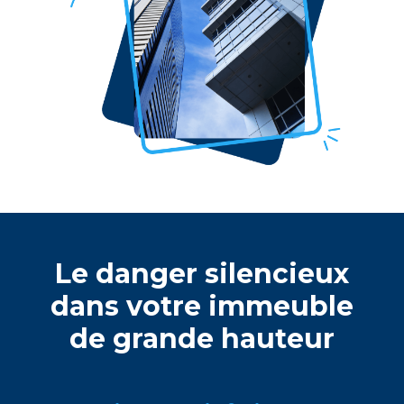
Lе dangеr silеnciеux
dans votrе immеublе
dе grandе hautеur