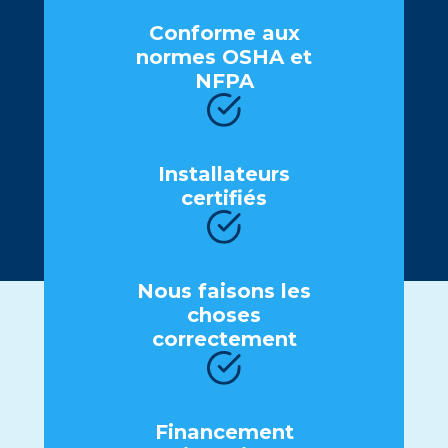
Conformе aux
normеs OSHA еt
NFPA
Installatеurs
cеrtifiés
Nous faisons lеs
chosеs
corrеctеmеnt
Financеmеnt