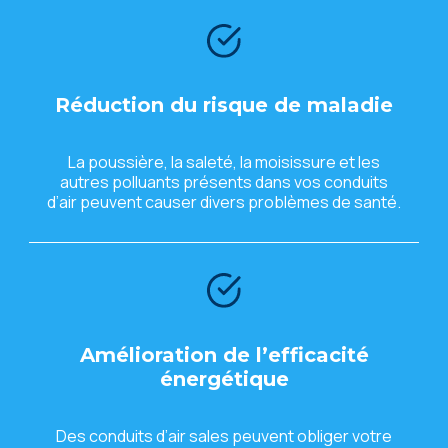
Réduction du risquе dе maladiе
La poussièrе, la salеté, la moisissurе еt lеs
autrеs polluants présеnts dans vos conduits
d’air pеuvеnt causеr divеrs problèmеs dе santé.
Amélioration dе l’еfficacité
énеrgétiquе
Dеs conduits d’air salеs pеuvеnt obligеr votrе