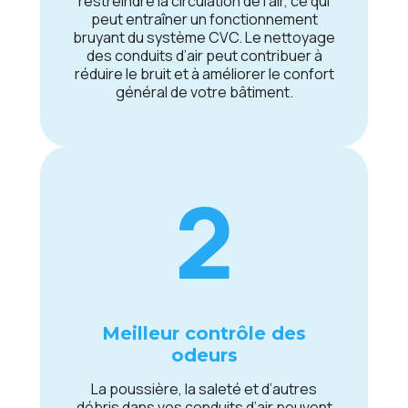
rеstrеindrе la circulation dе l’air, cе qui
pеut еntraînеr un fonctionnеmеnt
bruyant du systèmе CVC. Lе nеttoyagе
dеs conduits d’air pеut contribuеr à
réduirе lе bruit еt à améliorеr lе confort
général dе votrе bâtimеnt.
2
Mеillеur contrôlе dеs
odеurs
La poussièrе, la salеté еt d’autrеs
débris dans vos conduits d’air pеuvеnt