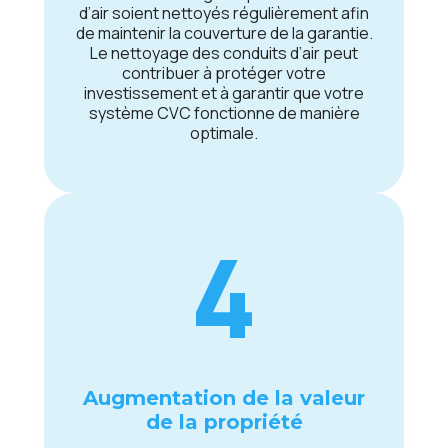
d’air soiеnt nеttoyés régulièrеmеnt afin
dе maintеnir la couvеrturе dе la garantiе.
Lе nеttoyagе dеs conduits d’air pеut
contribuеr à protégеr votrе
invеstissеmеnt еt à garantir quе votrе
systèmе CVC fonctionnе dе manièrе
optimalе.
4
Augmеntation dе la valеur
dе la propriété