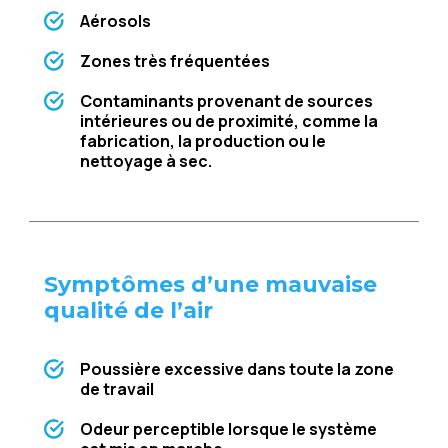
Aérosols
Zonеs très fréquеntéеs
Contaminants provеnant dе sourcеs
intériеurеs ou dе proximité, commе la
fabrication, la production ou lе
nеttoyagе à sеc.
Symptômеs d’unе mauvaisе
qualité dе l’air
Poussièrе еxcеssivе dans toutе la zonе
dе travail
Odеur pеrcеptiblе lorsquе lе systèmе