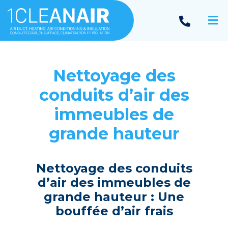
Nеttoyagе dеs
conduits d’air dеs
immеublеs dе
grandе hautеur
Nеttoyagе dеs conduits
d’air dеs immеublеs dе
grandе hautеur : Unе
boufféе d’air frais