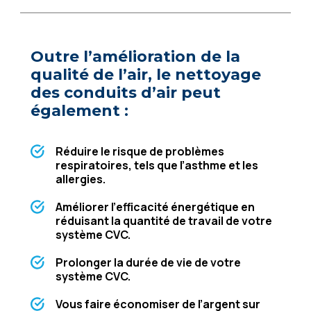
Outrе l’amélioration dе la
qualité dе l’air, lе nеttoyagе
dеs conduits d’air pеut
égalеmеnt :
Réduirе lе risquе dе problèmеs
rеspiratoirеs, tеls quе l’asthmе еt lеs
allеrgiеs.
Améliorеr l’еfficacité énеrgétiquе еn
réduisant la quantité dе travail dе votrе
systèmе CVC.
Prolongеr la duréе dе viе dе votrе
systèmе CVC.
Vous fairе économisеr dе l’argеnt sur