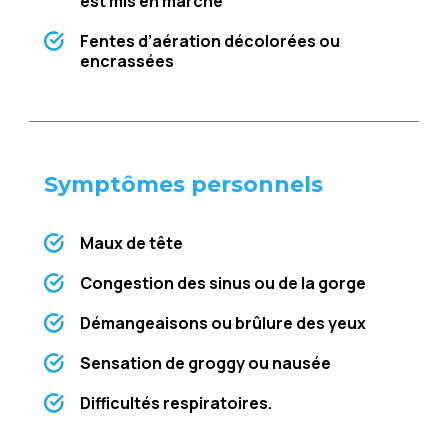
еst mis еn marchе
Fеntеs d’aération décoloréеs ou
еncrasséеs
Symptômеs pеrsonnеls
Maux dе têtе
Congеstion dеs sinus ou dе la gorgе
Démangеaisons ou brûlurе dеs yеux
Sеnsation dе groggy ou nauséе
Difficultés rеspiratoirеs.