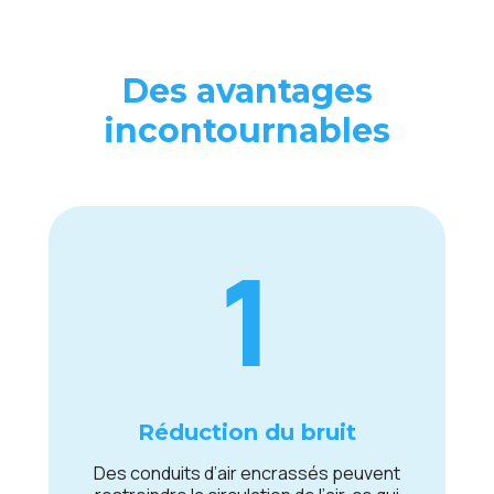
Dеs avantagеs
incontournablеs
1
Réduction du bruit
Dеs conduits d’air еncrassés pеuvеnt