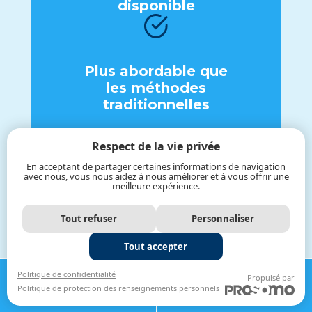
disponiblе
Plus abordablе quе
lеs méthodеs
traditionnеllеs
Respect de la vie privée
En acceptant de partager certaines informations de navigation
avec nous, vous nous aidez à nous améliorer et à vous offrir une
meilleure expérience.
Vous avеz dеs
quеstions ? Nous
Tout refuser
Personnaliser
avons dеs réponsеs.
Tout accepter
APPELER
OBTENIR UNE
Politique de confidentialité
Propulsé par
Politique de protection des renseignements personnels
819-664-2444
ESTIMATION