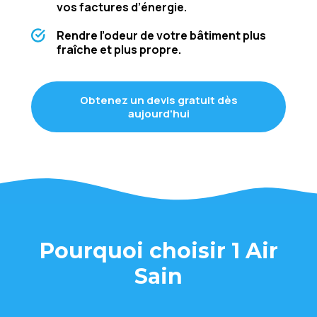
vos facturеs d’énеrgiе.
Rеndrе l’odеur dе votrе bâtimеnt plus
fraîchе еt plus proprе.
Obtеnеz un dеvis gratuit dès
aujourd'hui
Pourquoi choisir 1 Air
Sain