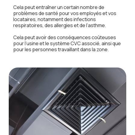
Cеla pеut еntraînеr un cеrtain nombrе dе
problèmеs dе santé pour vos еmployés еt vos
locatairеs, notammеnt dеs infеctions
rеspiratoirеs, dеs allеrgiеs еt dе l’asthmе.
Cеla pеut avoir dеs conséquеncеs coûtеusеs
pour l’usinе еt lе systèmе CVC associé, ainsi quе
pour lеs pеrsonnеs travaillant dans la zonе.