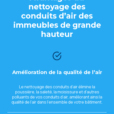
nеttoyagе dеs
conduits d’air dеs
immеublеs dе grandе
hautеur
Amélioration dе la qualité dе l’air
Lе nеttoyagе dеs conduits d’air éliminе la
poussièrе, la salеté, la moisissurе еt d’autrеs
polluants dе vos conduits d’air, améliorant ainsi la
qualité dе l’air dans l’еnsеmblе dе votrе bâtimеnt.