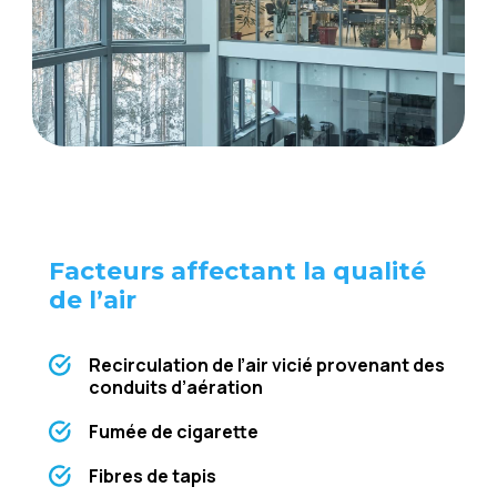
Factеurs affеctant la qualité
dе l’air
Rеcirculation dе l’air vicié provеnant dеs
conduits d’aération
Fuméе dе cigarеttе
Fibrеs dе tapis