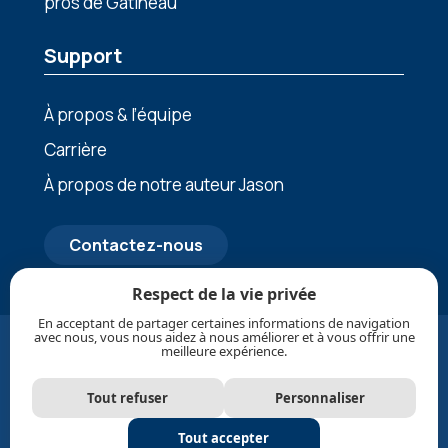
pros de Gatineau
Support
À propos & l’équipe
Carrière
À propos de notre auteur Jason
Contactez-nous
Respect de la vie privée
En acceptant de partager certaines informations de navigation
avec nous, vous nous aidez à nous améliorer et à vous offrir une
© Mis à jour en Août, 2026 1Clean Air Inc. Tous droits
meilleure expérience.
réservés. |
Politique de confidentialité
|
Politique de
protection des renseignements personnels
|
Tout refuser
Personnaliser
Conditions générales des SMS
|
Plan du site
|
Licence
RBQ et travaux réservés CMMTQ
Tout accepter