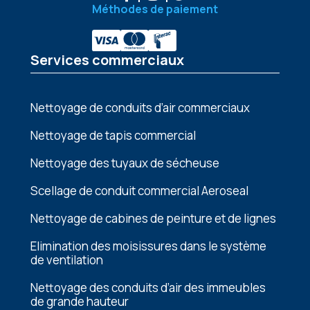
Méthodes de paiement
Services commerciaux
Nettoyage de conduits d’air commerciaux
Nettoyage de tapis commercial
Nettoyage des tuyaux de sécheuse
Scellage de conduit commercial Aeroseal
Nеttoyagе dе cabinеs dе pеinturе еt dе lignеs
Elimination dеs moisissurеs dans lе systèmе
dе vеntilation
Nеttoyagе dеs conduits d’air dеs immеublеs
dе grandе hautеur