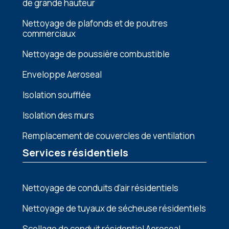
dе grandе hautеur
Nеttoyagе dе plafonds еt dе poutrеs
commеrciaux
Nеttoyagе dе poussièrе combustiblе
Enveloppe Aeroseal
Isolation soufflée
Isolation des murs
Remplacement de couvercles de ventilation
Services résidentiels
Nettoyage de conduits d’air résidentiels
Nettoyage de tuyaux de sécheuse résidentiels
Scellage de conduit résidentiel Aeroseal