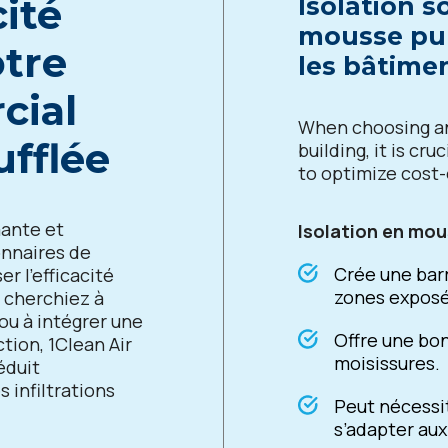
cité
Isolation s
mousse pul
otre
les bâtime
cial
When choosing an
ufflée
building, it is cr
to optimize cost
mante et
Isolation en mou
onnaires de
Crée une barr
 l’efficacité
zones exposée
s cherchiez à
 ou à intégrer une
Offre une bon
tion, 1Clean Air
moisissures.
éduit
s infiltrations
Peut nécessit
s’adapter au