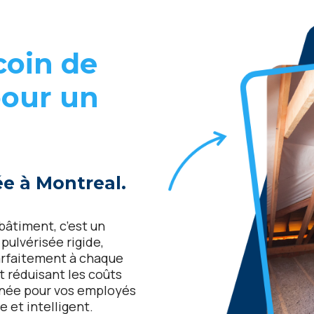
coin de
pour un
ée à
Montreal
.
bâtiment, c’est un
ulvérisée rigide,
 parfaitement à chaque
t réduisant les coûts
année pour vos employés
e et intelligent.