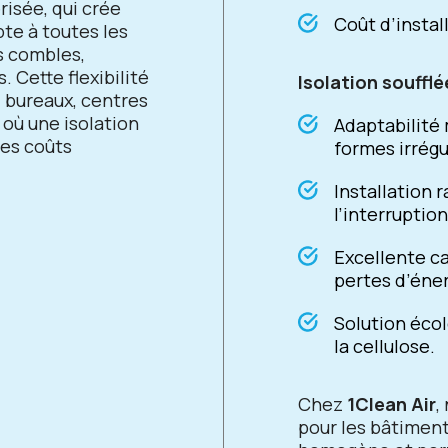
risée, qui crée
Coût d’install
pte à toutes les
s combles,
 Cette flexibilité
Isolation soufflé
, bureaux, centres
où une isolation
Adaptabilité
des coûts
formes irrégu
Installation 
l’interruptio
Excellente ca
pertes d’éner
Solution éco
la cellulose.
Chez
1Clean Air
,
pour les bâtimen