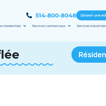
514-800-8048
Obtenir une es
es résidentiels
Services commerciaux
Services industriels
flée
Résiden