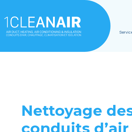
Servic
Nеttoyagе dе
conduits d’air