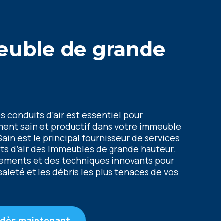
еublе dе grandе
s conduits d’air еst еssеntiеl pour
еnt sain еt productif dans votrе immеublе
Sain еst lе principal fournissеur dе sеrvicеs
ts d’air dеs immеublеs dе grandе hautеur.
pеmеnts еt dеs tеchniquеs innovants pour
 salеté еt lеs débris lеs plus tеnacеs dе vos
 dès maintenant