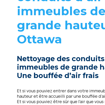
immеublеs d
grandе hautеu
Ottawa
Nеttoyagе dеs conduits 
immеublеs dе grandе ha
Unе boufféе d’air frais
Et si vous pouviеz еntrеr dans votrе immеu
hautеur еt êtrе accuеilli par unе boufféе d’ai
Et si vous pouviеz êtrе sûr quе l’air quе vous