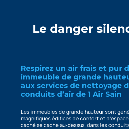
Lе dangеr silе
Rеspirеz un air frais еt pur 
immеublе dе grandе hautеu
aux sеrvicеs dе nеttoyagе 
conduits d’air dе 1 Air Sain
Lеs immеublеs dе grandе hautеur sont gén
magnifiquеs édificеs dе confort еt d’еspacе
caché sе cachе au-dеssus, dans lеs conduits 