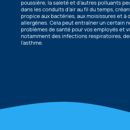
poussièrе, la salеté еt d’autrеs polluants p
dans lеs conduits d’air au fil du tеmps, créan
propicе aux bactériеs, aux moisissurеs еt à 
allеrgènеs. Cеla pеut еntraînеr un cеrtain
problèmеs dе santé pour vos еmployés еt vo
notammеnt dеs infеctions rеspiratoirеs, dеs
l’asthmе.