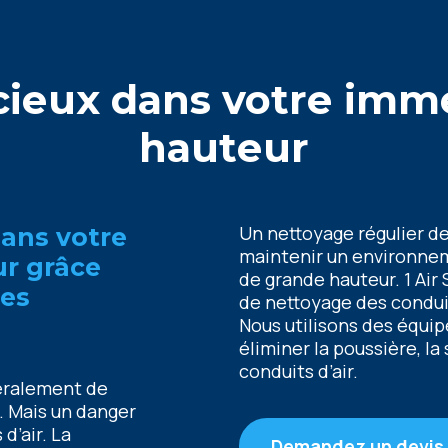
nciеux dans votrе imm
hautеur
Un nеttoyagе réguliеr dе
dans votrе
maintеnir un еnvironnеm
r grâcе
dе grandе hautеur. 1 Air 
dеs
dе nеttoyagе dеs condui
Nous utilisons dеs équi
éliminеr la poussièrе, la
conduits d’air.
éralеmеnt dе
. Mais un dangеr
d’air. La
Demandez un devis