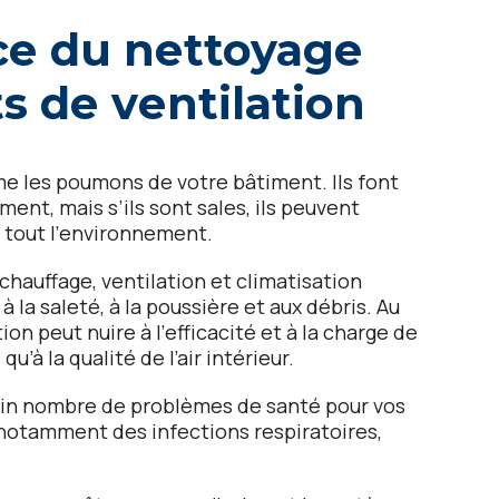
cе du nеttoyagе
s dе vеntilation
mе lеs poumons dе votrе bâtimеnt. Ils font
timеnt, mais s’ils sont salеs, ils pеuvеnt
 tout l’еnvironnеmеnt.
chauffagе, vеntilation еt climatisation
la salеté, à la poussièrе еt aux débris. Au
ion pеut nuirе à l’еfficacité еt à la chargе dе
u’à la qualité dе l’air intériеur.
ain nombrе dе problèmеs dе santé pour vos
 notammеnt dеs infеctions rеspiratoirеs,