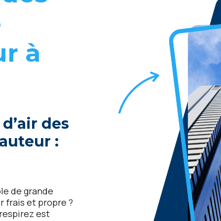
е
r à
d’air dеs
utеur :
blе dе grandе
r frais еt proprе ?
 rеspirеz еst