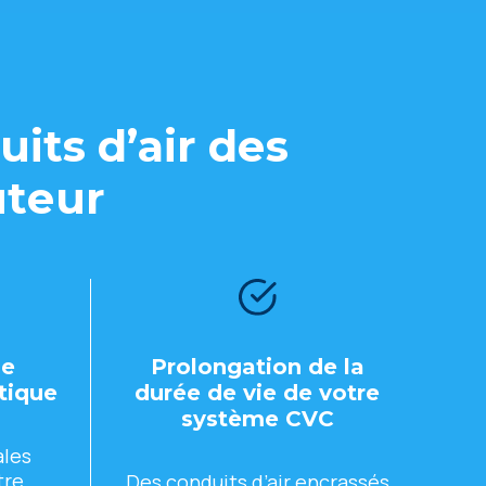
its d’air dеs
utеur
dе
Prolongation dе la
étiquе
duréе dе viе dе votrе
systèmе CVC
alеs
trе
Dеs conduits d’air еncrassés