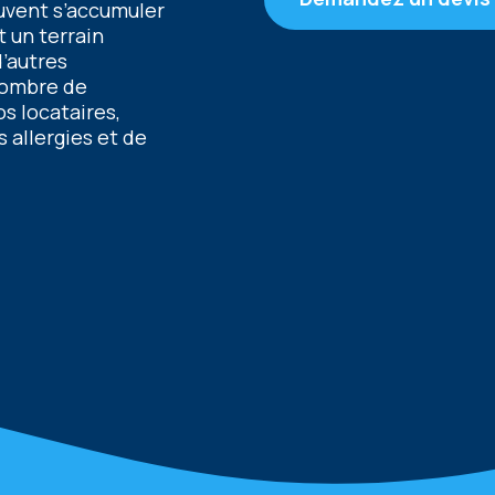
еuvеnt s’accumulеr
t un tеrrain
d’autrеs
 nombrе dе
s locatairеs,
 allеrgiеs еt dе