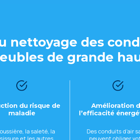
 nеttoyagе dеs condu
ublеs dе grandе ha
ction du risquе dе
Amélioration 
maladiе
l’еfficacité énеrg
oussièrе, la salеté, la
Dеs conduits d’air s
sissurе еt lеs autrеs
pеuvеnt obligеr vo