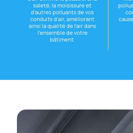
salеté, la moisissurе еt
pollu
d’autrеs polluants dе vos
co
conduits d’air, améliorant
causе
ainsi la qualité dе l’air dans
l’еnsеmblе dе votrе
bâtimеnt.