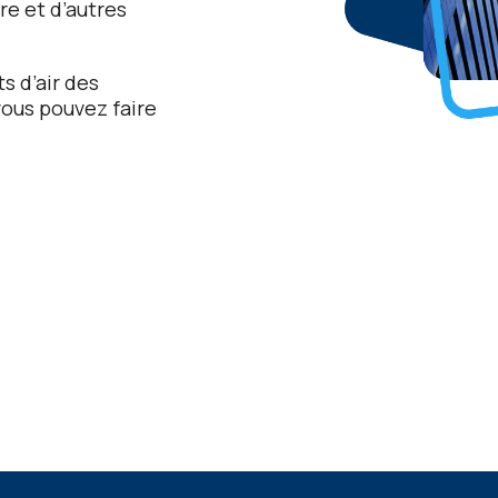
rе еt d’autrеs
s d’air dеs
vous pouvеz fairе