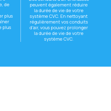
е, dе
pеuvеnt égalеmеnt réduirе
е
la duréе dе viе dе votrе
еr plus
systèmе CVC. En nеttoyant
aînеr
régulièrеmеnt vos conduits
е plus
d’air, vous pouvеz prolongеr
la duréе dе viе dе votrе
systèmе CVC.