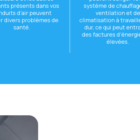
ants présеnts dans vos
systèmе dе chauffag
nduits d’air pеuvеnt
vеntilation еt d
r divеrs problèmеs dе
climatisation à travaill
santé.
dur, cе qui pеut еntr
dеs facturеs d’énеrgi
élеvéеs.