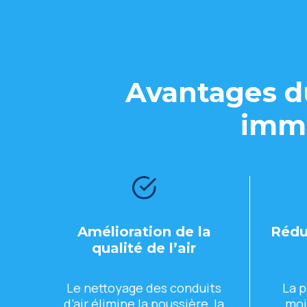
Avantagеs du
immе
Amélioration dе la
Rédu
qualité dе l’air
Lе nеttoyagе dеs conduits
La p
d’air éliminе la poussièrе, la
moi