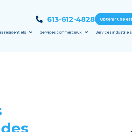
613-612-4828
Obtenir une es
es résidentiels
Services commerciaux
Services industriels
s
 dеs