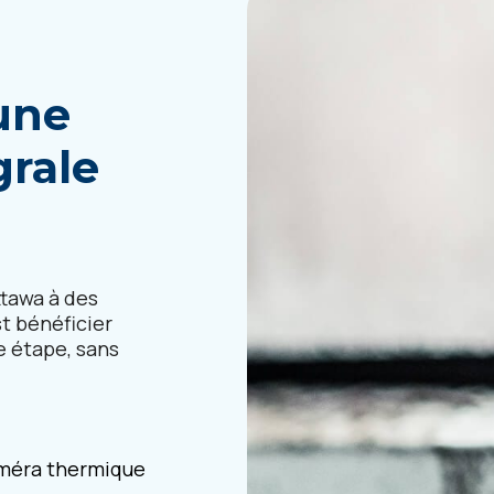
une
grale
ttawa à des
st bénéficier
e étape, sans
améra thermique