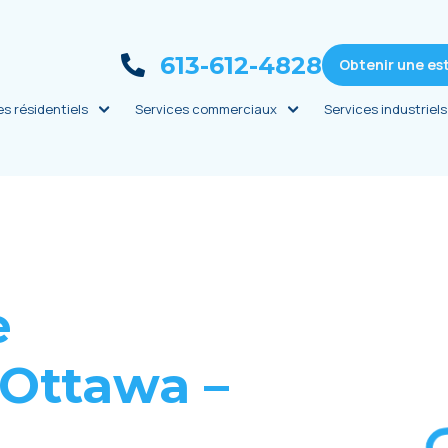
613-612-4828
Obtenir une es
es résidentiels
Services commerciaux
Services industriels
e
 Ottawa –