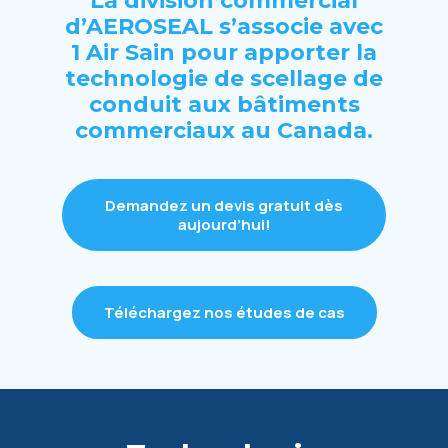
La division commercial
d’AEROSEAL s’associe avec
1 Air Sain pour apporter la
technologie de scellage de
conduit aux bâtiments
commerciaux au Canada.
Demandez un devis gratuit dès
aujourd’hui!
Téléchargez nos études de cas