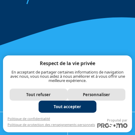
Respect de la vie privée
SÉCURITAIRE &
En acceptant de partager certaines informations de navigation
DURABLE
avec nous, vous nous aidez à nous améliorer et à vous offrir une
meilleure expérience.
COÛT &
TARIFICATION
Tout refuser
Personnaliser
TRANSPARENTE
Tout accepter
PRODUITS
SUPÉRIEURS
APPELER
OBTENIR UNE
Politique de confidentialité
Propulsé par
Politique de protection des renseignements personnels
581-200-0905
ESTIMATION
FINANCEMENT
DISPONIBLE