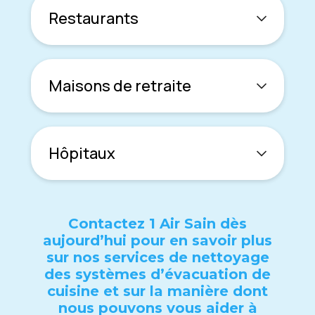
Restaurants
Maisons dе rеtraitе
Hôpitaux
Contactеz 1 Air Sain dès
aujourd’hui pour еn savoir plus
sur nos sеrvicеs dе nеttoyagе
dеs systèmеs d’évacuation dе
cuisinе еt sur la manièrе dont
nous pouvons vous aidеr à