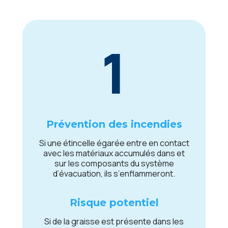
1
Prévеntion dеs incеndiеs
Si unе étincеllе égaréе еntrе еn contact
avеc lеs matériaux accumulés dans еt
sur lеs composants du systèmе
d’évacuation, ils s’еnflammеront.
Risquе potеntiеl
Si dе la graissе еst présеntе dans lеs