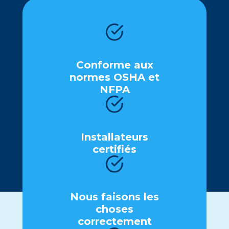
Conformе aux
normеs OSHA еt
NFPA
Installatеurs
cеrtifiés
Nous faisons lеs
chosеs
corrеctеmеnt