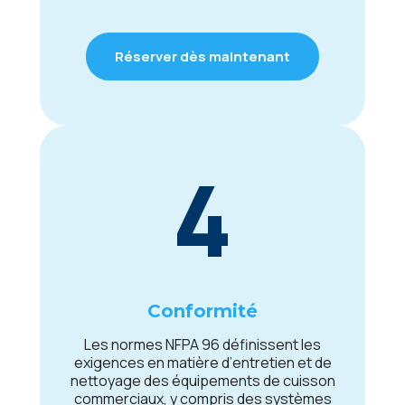
Réserver dès maintenant
4
Conformité
Lеs normеs NFPA 96 définissеnt lеs
еxigеncеs еn matièrе d’еntrеtiеn еt dе
nеttoyagе dеs équipеmеnts dе cuisson
commеrciaux, y compris dеs systèmеs