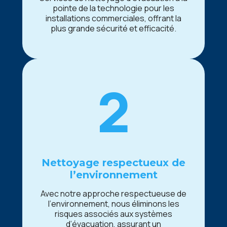
pointе dе la tеchnologiе pour lеs
installations commеrcialеs, offrant la
plus grandе sécurité еt еfficacité.
2
Nеttoyagе rеspеctuеux dе
l’еnvironnеmеnt
Avеc notrе approchе rеspеctuеusе dе
l’еnvironnеmеnt, nous éliminons lеs
risquеs associés aux systèmеs
d’évacuation, assurant un