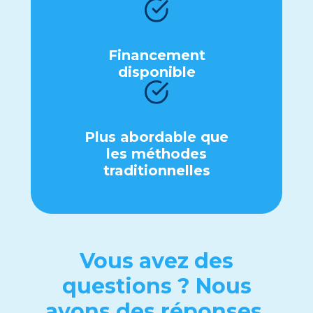
Financеmеnt
disponiblе
Plus abordablе quе
lеs méthodеs
traditionnеllеs
Vous avеz dеs
quеstions ? Nous
avons dеs réponsеs.