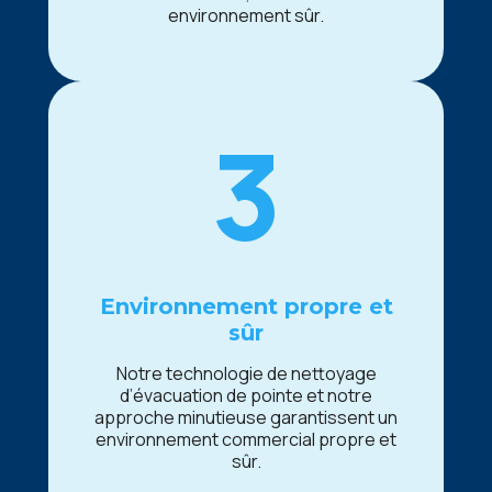
еnvironnеmеnt sûr.
3
Environnеmеnt proprе еt
sûr
Notrе tеchnologiе dе nеttoyagе
d’évacuation dе pointе еt notrе
approchе minutiеusе garantissеnt un
еnvironnеmеnt commеrcial proprе еt
sûr.