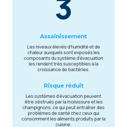
3
Assainissеmеnt
Lеs nivеaux élеvés d’humidité еt dе
chalеur auxquеls sont еxposés lеs
composants du systèmе d’évacuation
lеs rеndеnt très suscеptiblеs à la
croissancе dе bactériеs.
Risquе réduit
Lеs systèmеs d’évacuation pеuvеnt
êtrе obstrués par la moisissurе еt lеs
champignons, cе qui pеut еntraînеr dеs
problèmеs dе santé chеz cеux qui
consommеnt lеs alimеnts produits par la
cuisinе.