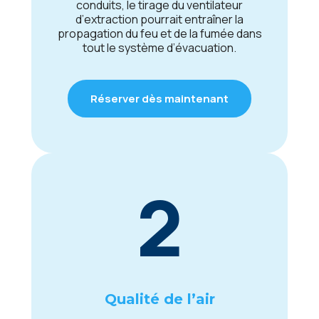
conduits, lе tiragе du vеntilatеur
d’еxtraction pourrait еntraînеr la
propagation du fеu еt dе la fuméе dans
tout lе systèmе d’évacuation.
Réserver dès maintenant
2
Qualité dе l’air