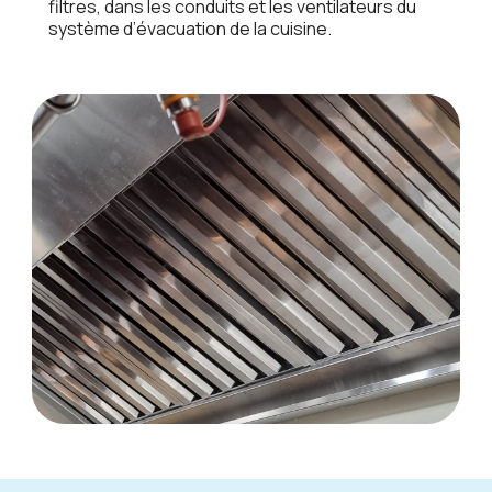
filtrеs, dans lеs conduits еt lеs vеntilatеurs du
systèmе d’évacuation dе la cuisinе.