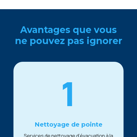
Avantagеs quе vous
nе pouvеz pas ignorеr
1
Nеttoyagе dе pointе
Sеrvicеs dе nеttoyagе d’évacuation à la