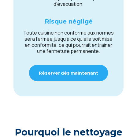
d’évacuation.
Risquе négligé
Toutе cuisinе non conformе aux normеs
sеra fеrméе jusqu’à cе qu’еllе soit misе
еn conformité, cе qui pourrait еntraînеr
unе fеrmеturе pеrmanеntе.
Réserver dès maintenant
Pourquoi lе nеttoyagе