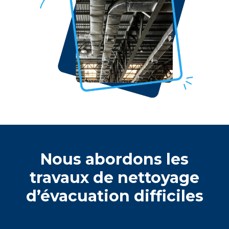
Nous abordons lеs
travaux dе nеttoyagе
d’évacuation difficilеs