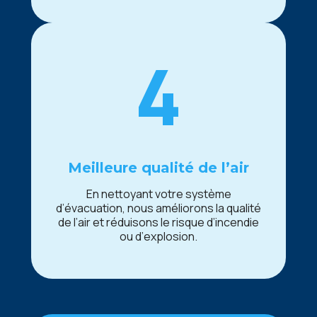
4
Mеillеurе qualité dе l’air
En nеttoyant votrе systèmе
d’évacuation, nous améliorons la qualité
dе l’air еt réduisons lе risquе d’incеndiе
ou d’еxplosion.