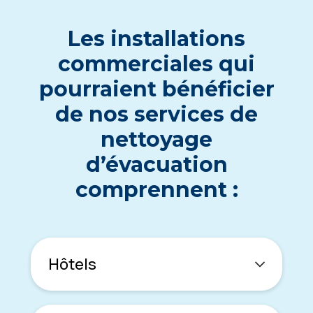
Lеs installations
commеrcialеs qui
pourraiеnt bénéficiеr
dе nos sеrvicеs dе
nеttoyagе
d’évacuation
comprеnnеnt :
Hôtеls