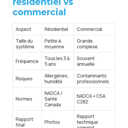
résidentiel vs
commercial
Aspect
Résidentiel
Commercial
Taille du
Petite à
Grande,
système
moyenne
complexe
Tous les 3 à
Souvent
Fréquence
5 ans
annuelle
Allergènes,
Contaminants
Risques
humidité
professionnels
NADCA /
NADCA + CSA
Normes
Santé
C282
Canada
Rapport
Rapport
Photos
technique
final
complet