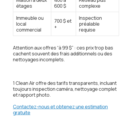
Maison à deux
400 à
Réseau plus
étages
600 $
complexe
Immeuble ou
Inspection
700 $ et
local
préalable
+
commercial
requise
Attention aux offres “à 99 $”
: ces prix trop bas
cachent souvent des frais additionnels ou des
nettoyages incomplets.
1 Clean Air offre des tarifs transparents, incluant
toujours inspection caméra, nettoyage complet
et rapport photo.
Contactez-nous et obtenez une estimation
gratuite