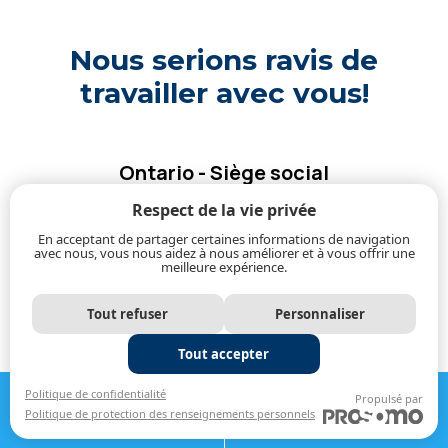
Nous serions ravis de
travailler avec vous!
Ontario - Siège social
Ottawa
Respect de la vie privée
En acceptant de partager certaines informations de navigation
avec nous, vous nous aidez à nous améliorer et à vous offrir une
Téléhone:
819-664-2444
meilleure expérience.
Courriel:
service@1cleanair.ca
343, rue Preston, Ottawa, ON K1S 1N4
Tout refuser
Personnaliser
OTTAWA, KINGSTON, TORONTO
Tout accepter
APPELER
OBTENIR UNE
Politique de confidentialité
Propulsé par
Politique de protection des renseignements personnels
819-664-2444
ESTIMATION
Québec - Siège social