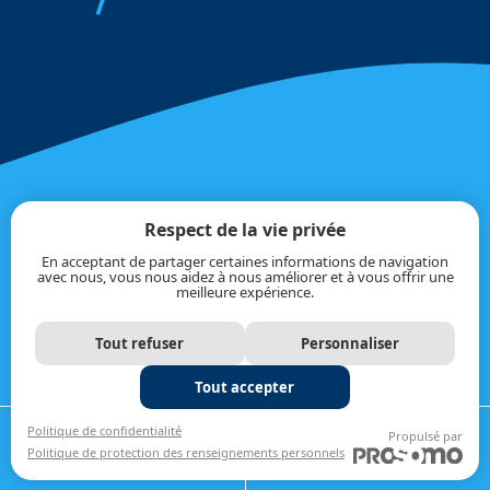
Respect de la vie privée
SÉCURITAIRE &
En acceptant de partager certaines informations de navigation
DURABLE
avec nous, vous nous aidez à nous améliorer et à vous offrir une
meilleure expérience.
COÛT &
TARIFICATION
Tout refuser
Personnaliser
TRANSPARENTE
Tout accepter
PRODUITS
SUPÉRIEURS
APPELER
OBTENIR UNE
Politique de confidentialité
Propulsé par
Politique de protection des renseignements personnels
1-888-330-1247
ESTIMATION
FINANCEMENT
DISPONIBLE