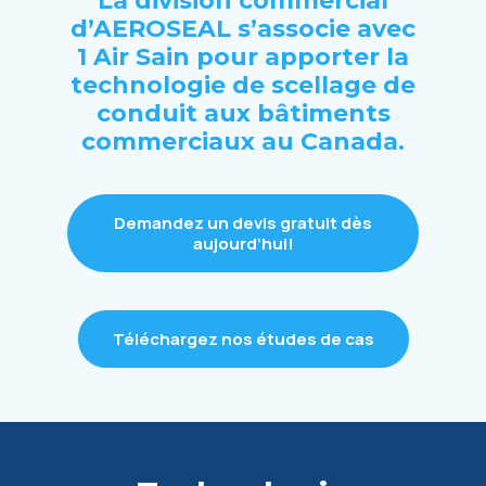
La division commercial
d’AEROSEAL s’associe avec
1 Air Sain pour apporter la
technologie de scellage de
conduit aux bâtiments
commerciaux au Canada.
Demandez un devis gratuit dès
aujourd’hui!
Téléchargez nos études de cas