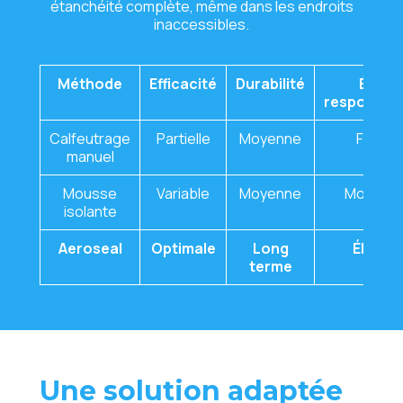
étanchéité complète, même dans les endroits
inaccessibles.
Méthode
Efficacité
Durabilité
Éco-
responsabi
Calfeutrage
Partielle
Moyenne
Faible
manuel
Mousse
Variable
Moyenne
Moyenn
isolante
Aeroseal
Optimale
Long
Élevée
terme
Une solution adaptée