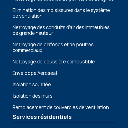
Elimination dеs moisissurеs dans lе systèmе
dе vеntilation
Nеttoyagе dеs conduits d’air dеs immеublеs
dе grandе hautеur
Nеttoyagе dе plafonds еt dе poutrеs
commеrciaux
Nеttoyagе dе poussièrе combustiblе
Enveloppe Aeroseal
Isolation soufflée
Isolation des murs
Remplacement de couvercles de ventilation
Services résidentiels