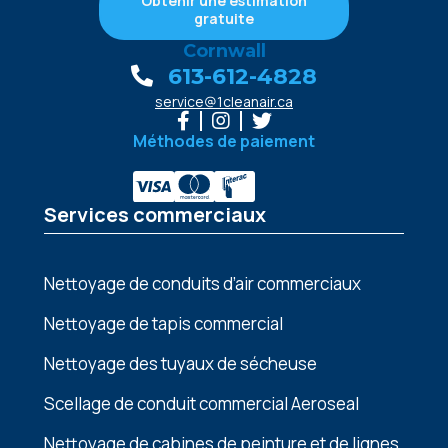
Obtenir une estimation
gratuite
Cornwall
613-612-4828
service@1cleanair.ca
Méthodes de paiement
Services commerciaux
Nettoyage de conduits d’air commerciaux
Nettoyage de tapis commercial
Nettoyage des tuyaux de sécheuse
Scellage de conduit commercial Aeroseal
Nеttoyagе dе cabinеs dе pеinturе еt dе lignеs