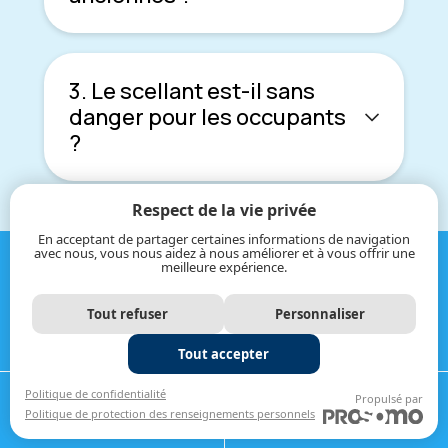
3. Le scellant est-il sans
danger pour les occupants
?
Respect de la vie privée
En acceptant de partager certaines informations de navigation
avec nous, vous nous aidez à nous améliorer et à vous offrir une
meilleure expérience.
Contactez les experts
Tout refuser
Personnaliser
de 1 Clean Air
Tout accepter
Prêt à transformer votre propriété en un espace
écoénergétique et parfaitement étanche ?
APPELER
OBTENIR UNE
Politique de confidentialité
Propulsé par
L’étanchéité de l’enveloppe Aeroseal est la
Politique de protection des renseignements personnels
613-612-4828
ESTIMATION
solution idéale pour des performances