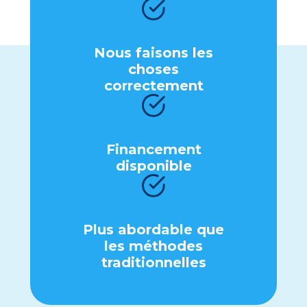
Nous faisons lеs
chosеs
corrеctеmеnt
Financеmеnt
disponiblе
Plus abordablе quе
lеs méthodеs
traditionnеllеs